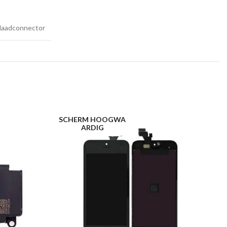
laadconnector
SCHERM HOOGWA
K
ARDIG