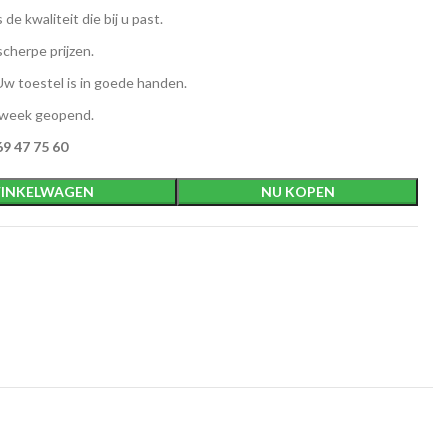
 de kwaliteit die bij u past.
scherpe prijzen.
w toestel is in goede handen.
 week geopend.
9 47 75 60
INKELWAGEN
NU KOPEN