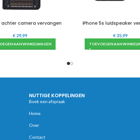
s achter camera vervangen
iPhone 5s luidspeaker v
€
29,99
€
35,99
OEGEN AAN WINKELWAGEN
TOEVOEGEN AAN WINKEL
NUTTIGE KOPPELINGEN
Boek een afspraak
Home
Over
Contact