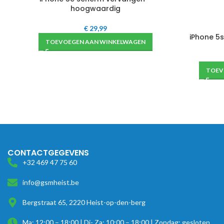
hoogwaardig
€
29,99
iPhone 5
TOEVOEGEN AAN WINKELWAGEN
TOEV
CONTACTGEGEVENS
+32 469 47 75 60
info@gsmheist.be
Bergstraat 65, 2220 Heist-op-den-berg
Ma: 12:00 – 18:00 | Di- Za: 10:00 – 18:00 | Zondag: gesloten