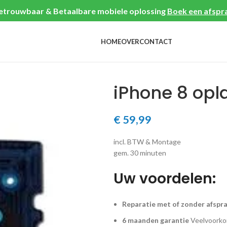
etrouwbaar & Betaalbare mobiele oplossing
Boek een afspr
HOME
OVER
CONTACT
iPhone 8 op
€
59,99
incl. BTW & Montage
gem. 30 minuten
Uw voordelen:
Reparatie met of zonder afspr
6 maanden garantie
Veelvoorkom