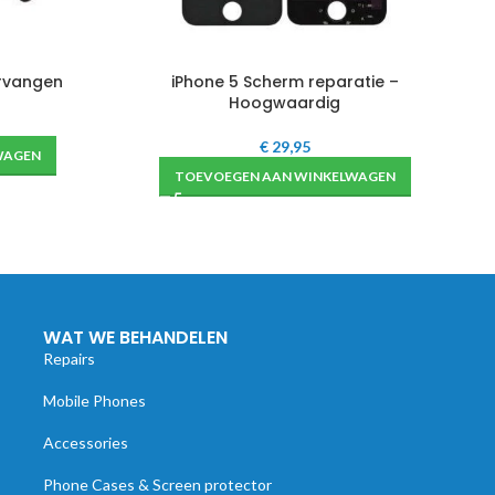
ervangen
iPhone 5 Scherm reparatie –
Hoogwaardig
€
29,95
WAGEN
TOEVOEGEN AAN WINKELWAGEN
WAT WE BEHANDELEN
Repairs
Mobile Phones
Accessories
Phone Cases & Screen protector