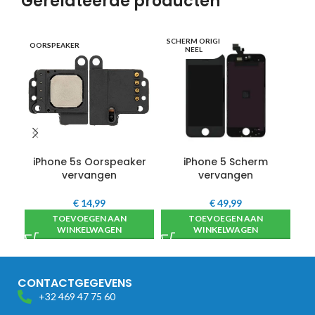
Gerelateerde producten
SCHERM ORIGI
OP
OORSPEAKER
NEEL
iPhone 5s Oorspeaker
iPhone 5 Scherm
i
vervangen
vervangen
€
14,99
€
49,99
TOEVOEGEN AAN
TOEVOEGEN AAN
WINKELWAGEN
WINKELWAGEN
CONTACTGEGEVENS
+32 469 47 75 60