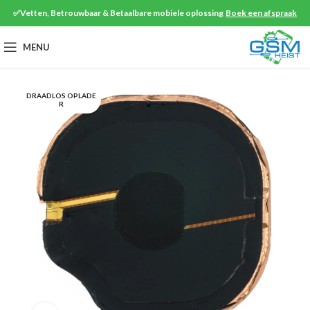
✅Vetten, Betrouwbaar & Betaalbare mobiele oplossing
Boek een afspraak
MENU
DRAADLOS OPLADE
R