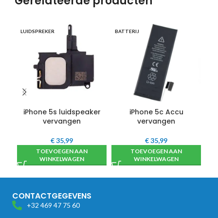
Gerelateerde producten
OP
LUIDSPREKER
BATTERIJ
iPhone 5s luidspeaker
iPhone 5c Accu
i
vervangen
vervangen
€
35,99
€
35,99
TOEVOEGEN AAN
TOEVOEGEN AAN
WINKELWAGEN
WINKELWAGEN
CONTACTGEGEVENS
+32 469 47 75 60