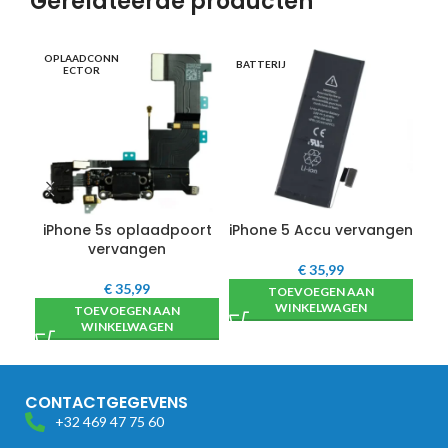
Gerelateerde producten
OPLAADCONN
OP
BATTERIJ
ECTOR
iPhone 5s oplaadpoort
iPhone 5 Accu vervangen
i
vervangen
€
35,99
€
35,99
TOEVOEGEN AAN
WINKELWAGEN
TOEVOEGEN AAN
WINKELWAGEN
CONTACTGEGEVENS
+32 469 47 75 60