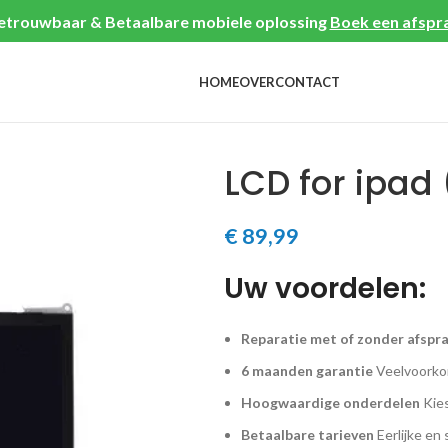
etrouwbaar & Betaalbare mobiele oplossing
Boek een afspr
HOME
OVER
CONTACT
LCD for ipad
€
89,99
Uw voordelen:
Reparatie met of zonder afspr
6 maanden garantie
Veelvoorkom
Hoogwaardige onderdelen
Kies
Betaalbare tarieven
Eerlijke en 