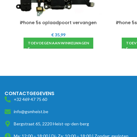
iPhone 5s oplaadpoort vervangen
iPhone 5
€
35,99
TOEVOEGEN AAN WINKELWAGEN
TOEV
CONTACTGEGEVENS
+32 469 47 75 60
info@gsmheist.be
Bergstraat 65, 2220 Heist-op-den-berg
Ma: 12:00 – 18:00 | Di- Za: 10:00 – 18:00 | Zondag: gesloten