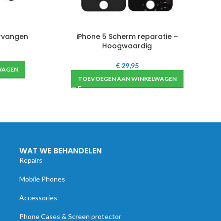
ervangen
iPhone 5 Scherm reparatie –
Hoogwaardig
€
29,95
WAGEN
TOEVOEGEN AAN WINKELWAGEN
WAT WE BEHANDELEN
Repairs
Mobile Phones
Accessories
Phone Cases & Screen protector