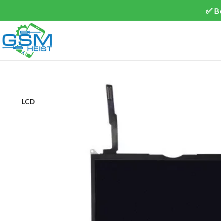
✅ B
LCD