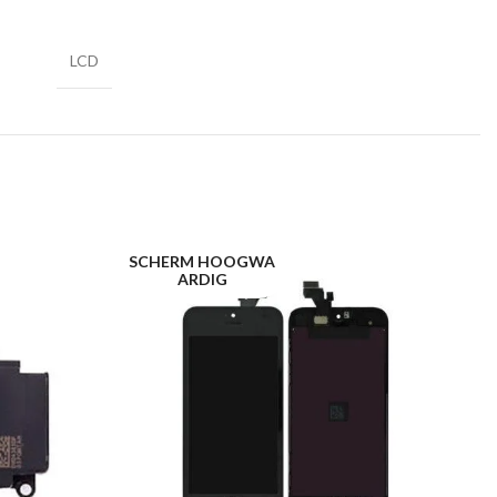
LCD
SCHERM HOOGWA
C
ARDIG