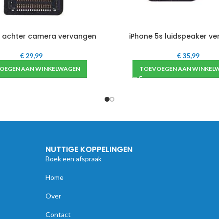
s achter camera vervangen
iPhone 5s luidspeaker v
€
29,99
€
35,99
OEGEN AAN WINKELWAGEN
TOEVOEGEN AAN WINKEL
NUTTIGE KOPPELINGEN
Boek een afspraak
Home
Over
Contact