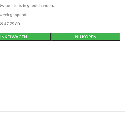
w toestel is in goede handen.
 week geopend.
9 47 75 60
INKELWAGEN
NU KOPEN