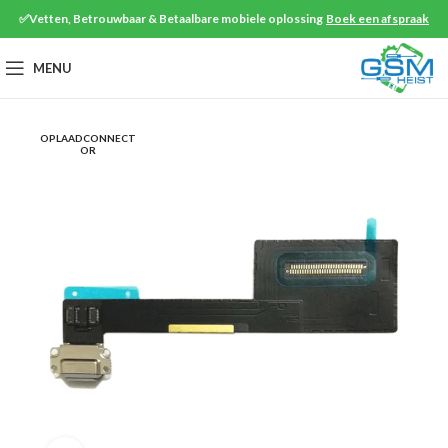
✅Vetten, Betrouwbaar & Betaalbare mobiele oplossing
Boek een afspraak
MENU
OPLAADCONNECT
OR