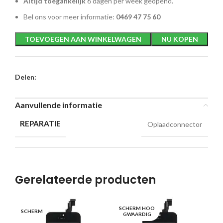
Altijd toegankelijk
6 dagen per week geopend.
Bel ons voor meer informatie:
0469 47 75 60
TOEVOEGEN AAN WINKELWAGEN
NU KOPEN
Delen:
Aanvullende informatie
REPARATIE
Oplaadconnector
Gerelateerde producten
SCHERM HOO
SCHERM
BA
GWAARDIG