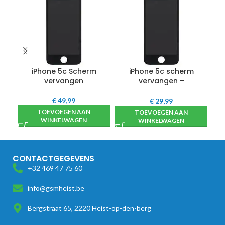
iPhone 5c Scherm
iPhone 5c scherm
vervangen
vervangen –
hoogwaardig
€
49,99
€
29,99
TOEVOEGEN AAN
TOEVOEGEN AAN
WINKELWAGEN
WINKELWAGEN
CONTACTGEGEVENS
+32 469 47 75 60
info@gsmheist.be
Bergstraat 65, 2220 Heist-op-den-berg