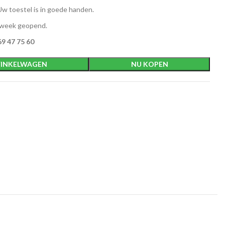
w toestel is in goede handen.
 week geopend.
9 47 75 60
INKELWAGEN
NU KOPEN