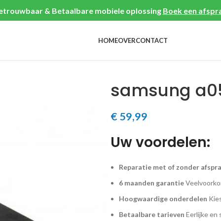
etrouwbaar & Betaalbare mobiele oplossing
Boek een afspr
HOME
OVER
CONTACT
samsung a05
€
59,99
Uw voordelen:
Reparatie met of zonder afspr
6 maanden garantie
Veelvoorkom
Hoogwaardige onderdelen
Kies
Betaalbare tarieven
Eerlijke en 