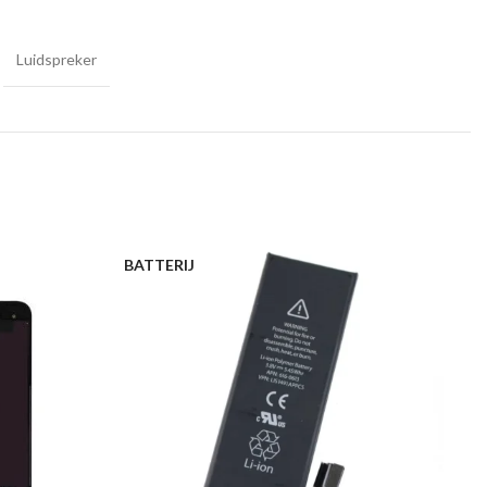
Luidspreker
BATTERIJ
L