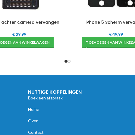
s achter camera vervangen
iPhone 5 Scherm verv
€
29,99
€
49,99
OEGEN AAN WINKELWAGEN
TOEVOEGEN AAN WINKEL
NUTTIGE KOPPELINGEN
Boek een afspraak
Home
Over
Contact