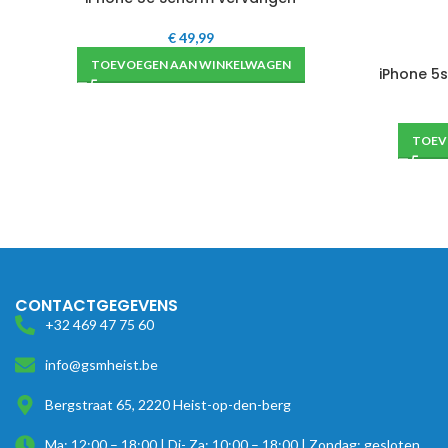
€
49,99
TOEVOEGEN AAN WINKELWAGEN
iPhone 5
TOEV
CONTACTGEGEVENS
+32 469 47 75 60
info@gsmheist.be
Bergstraat 65, 2220 Heist-op-den-berg
Ma: 12:00 – 18:00 | Di- Za: 10:00 – 18:00 | Zondag: gesloten