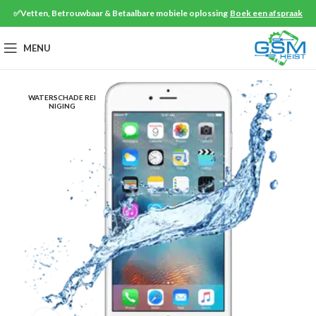
✅Vetten, Betrouwbaar & Betaalbare mobiele oplossing
Boek een afspraak
MENU
WATERSCHADE REI
NIGING