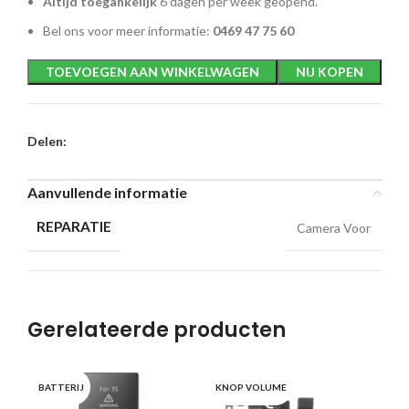
Altijd toegankelijk
6 dagen per week geopend.
Bel ons voor meer informatie:
0469 47 75 60
TOEVOEGEN AAN WINKELWAGEN
NU KOPEN
Delen:
Aanvullende informatie
REPARATIE
Camera Voor
Gerelateerde producten
SC
BATTERIJ
KNOP VOLUME
G