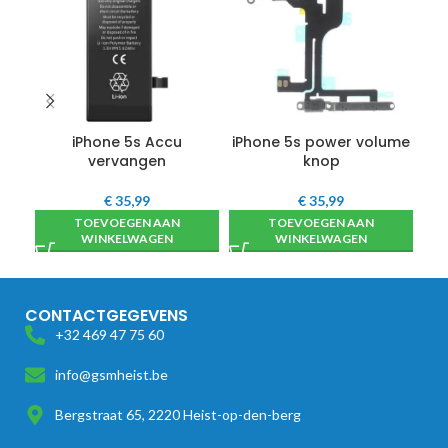
iPhone 5s Accu
iPhone 5s power volume
vervangen
knop
€
35,99
€
35,99
TOEVOEGEN AAN
TOEVOEGEN AAN
WINKELWAGEN
WINKELWAGEN
CONTACTGEGEVENS
+32 469 47 75 60
info@gsmheist.be
Bergstraat 65, 2220 Heist-op-den-berg