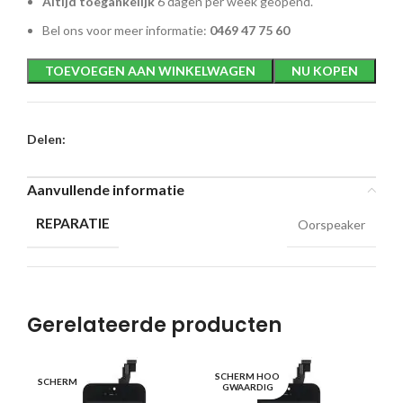
Altijd toegankelijk
6 dagen per week geopend.
Bel ons voor meer informatie:
0469 47 75 60
TOEVOEGEN AAN WINKELWAGEN
NU KOPEN
Delen:
Aanvullende informatie
REPARATIE
Oorspeaker
Gerelateerde producten
SCHERM HOO
SCHERM
BA
GWAARDIG