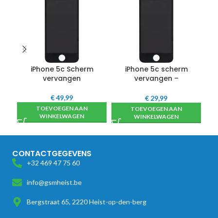
iPhone 5c Scherm
iPhone 5c scherm
vervangen
vervangen –
hoogwaardig
€
49,99
€
29,99
TOEVOEGEN AAN
TOEVOEGEN AAN
WINKELWAGEN
WINKELWAGEN
CONTACTGEGEVENS
+32 469 47 75 60
info@gsmheist.be
Bergstraat 65, 2220 Heist-op-den-berg