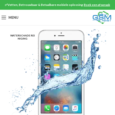
✅Vetten, Betrouwbaar & Betaalbare mobiele oplossing
Boek een afspraak
MENU
WATERSCHADE REI
NIGING