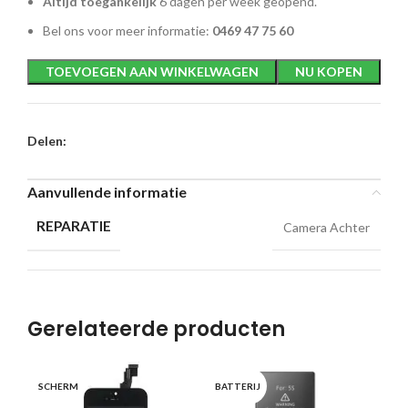
Altijd toegankelijk
6 dagen per week geopend.
Bel ons voor meer informatie:
0469 47 75 60
TOEVOEGEN AAN WINKELWAGEN
NU KOPEN
Delen:
Aanvullende informatie
REPARATIE
Camera Achter
Gerelateerde producten
SC
SCHERM
BATTERIJ