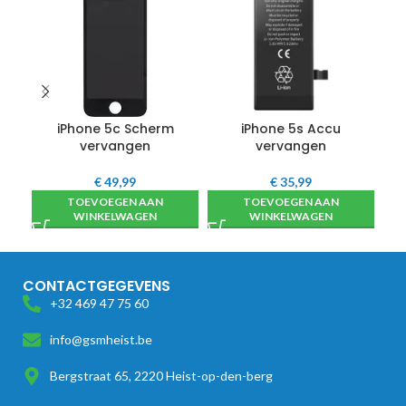
iPhone 5c Scherm
iPhone 5s Accu
vervangen
vervangen
€
49,99
€
35,99
TOEVOEGEN AAN
TOEVOEGEN AAN
WINKELWAGEN
WINKELWAGEN
CONTACTGEGEVENS
+32 469 47 75 60
info@gsmheist.be
Bergstraat 65, 2220 Heist-op-den-berg