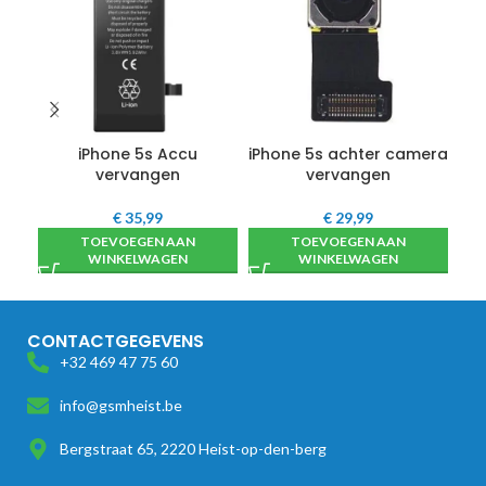
iPhone 5s Accu
iPhone 5s achter camera
i
vervangen
vervangen
€
35,99
€
29,99
TOEVOEGEN AAN
TOEVOEGEN AAN
WINKELWAGEN
WINKELWAGEN
CONTACTGEGEVENS
+32 469 47 75 60
info@gsmheist.be
Bergstraat 65, 2220 Heist-op-den-berg