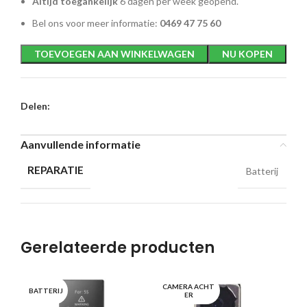
Altijd toegankelijk
6 dagen per week geopend.
Bel ons voor meer informatie:
0469 47 75 60
TOEVOEGEN AAN WINKELWAGEN
NU KOPEN
Delen:
Aanvullende informatie
REPARATIE
Batterij
Gerelateerde producten
CAMERA ACHT
OP
BATTERIJ
ER