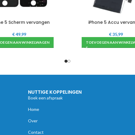
ne 5 Scherm vervangen
iPhone 5 Accu verva
€
49,99
€
35,99
OEGEN AAN WINKELWAGEN
TOEVOEGEN AAN WINKEL
NUTTIGE KOPPELINGEN
Boek een afspraak
Home
Over
Contact