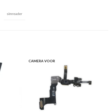
simreader
CAMERA VOOR
C