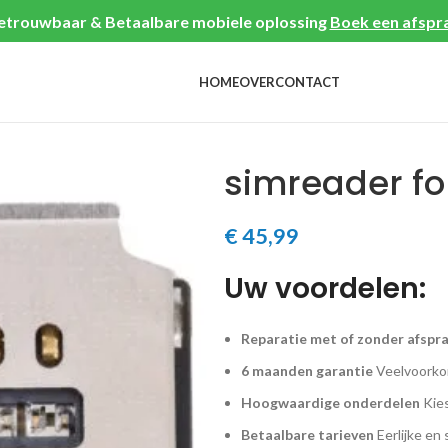
etrouwbaar & Betaalbare mobiele oplossing
Boek een afspr
HOME
OVER
CONTACT
simreader fo
€
45,99
Uw voordelen:
Reparatie met of zonder afspr
6 maanden garantie
Veelvoorkom
Hoogwaardige onderdelen
Kies
Betaalbare tarieven
Eerlijke en 