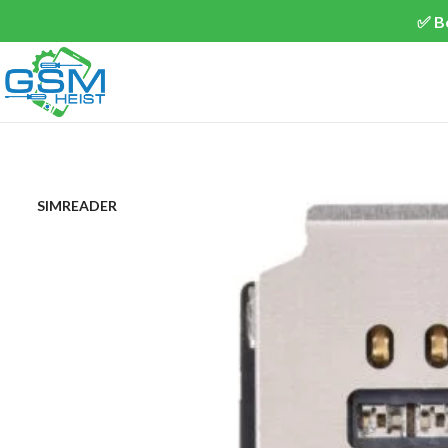
✅ B
SIMREADER