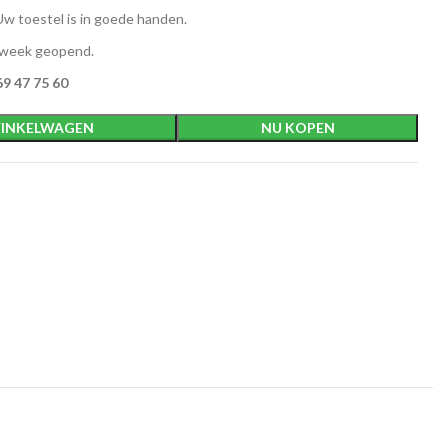
w toestel is in goede handen.
 week geopend.
9 47 75 60
INKELWAGEN
NU KOPEN