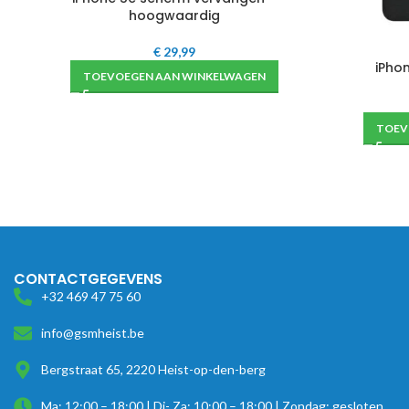
hoogwaardig
€
29,99
iPho
TOEVOEGEN AAN WINKELWAGEN
TOEV
CONTACTGEGEVENS
+32 469 47 75 60
info@gsmheist.be
Bergstraat 65, 2220 Heist-op-den-berg
Ma: 12:00 – 18:00 | Di- Za: 10:00 – 18:00 | Zondag: gesloten