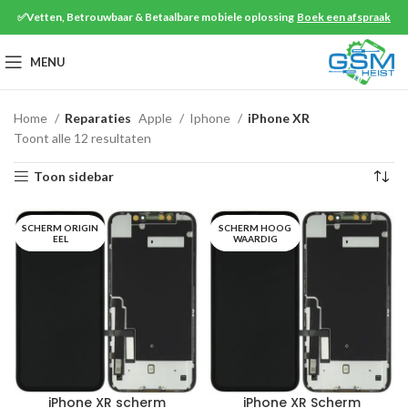
✅Vetten, Betrouwbaar & Betaalbare mobiele oplossing
Boek een afspraak
MENU
Home
Reparaties
Apple
Iphone
iPhone XR
Toont alle 12 resultaten
Toon sidebar
SCHERM ORIGIN
SCHERM HOOG
EEL
WAARDIG
iPhone XR scherm
iPhone XR Scherm