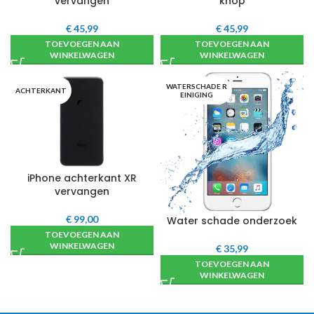
vervangen
knop
€
45,99
€
45,99
TOEVOEGEN AAN
TOEVOEGEN AAN
WINKELWAGEN
WINKELWAGEN
WATERSCHADE R
ACHTERKANT
EINIGING
iPhone achterkant XR
vervangen
€
99,00
Water schade onderzoek
TOEVOEGEN AAN
WINKELWAGEN
€
35,99
TOEVOEGEN AAN
WINKELWAGEN