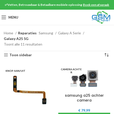
✅Vetten, Betrouwbaar & Betaalbare mobiele oplossing
Boek een afspraak
MENU
Home
Reparaties
Samsung
Galaxy A Serie
Galaxy A25 5G
Toont alle 11 resultaten
Toon sidebar
CAMERA ACHTE
KNOP AAN/UIT
R
samsung a25 achter
camera
€
79,99