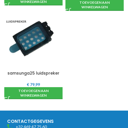
WINKELWAGEN
TOEVOEGEN AAN
WINKELWAGEN
LUIDSPREKER
samsunga25 luidspreker
€
79,99
TOEVOEGEN AAN
WINKELWAGEN
CONTACTGEGEVENS
+32 469 47 75 60