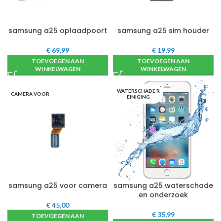
samsung a25 oplaadpoort
samsung a25 sim houder
€
69,99
€
19,99
TOEVOEGEN AAN
TOEVOEGEN AAN
WINKELWAGEN
WINKELWAGEN
WATERSCHADE R
CAMERA VOOR
EINIGING
samsung a25 voor camera
samsung a25 waterschade
en onderzoek
€
45,00
€
35,99
TOEVOEGEN AAN